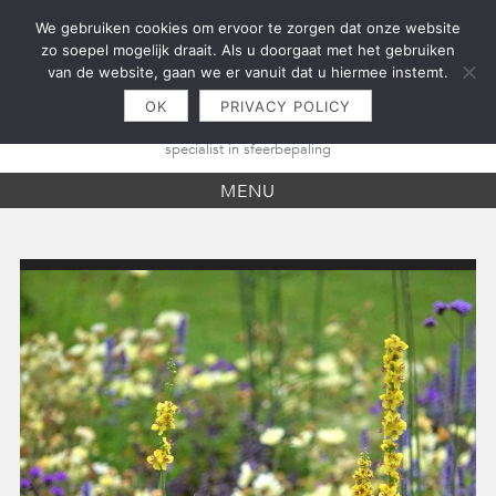
Skip
We gebruiken cookies om ervoor te zorgen dat onze website
to
zo soepel mogelijk draait. Als u doorgaat met het gebruiken
content
van de website, gaan we er vanuit dat u hiermee instemt.
OK
PRIVACY POLICY
specialist in sfeerbepaling
MENU