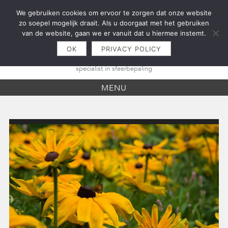
Skip
We gebruiken cookies om ervoor te zorgen dat onze website
to
zo soepel mogelijk draait. Als u doorgaat met het gebruiken
content
van de website, gaan we er vanuit dat u hiermee instemt.
OK
PRIVACY POLICY
specialist in sfeerbepaling
MENU