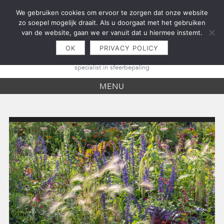
Skip
We gebruiken cookies om ervoor te zorgen dat onze website
to
zo soepel mogelijk draait. Als u doorgaat met het gebruiken
content
van de website, gaan we er vanuit dat u hiermee instemt.
OK
PRIVACY POLICY
specialist in sfeerbepaling
MENU